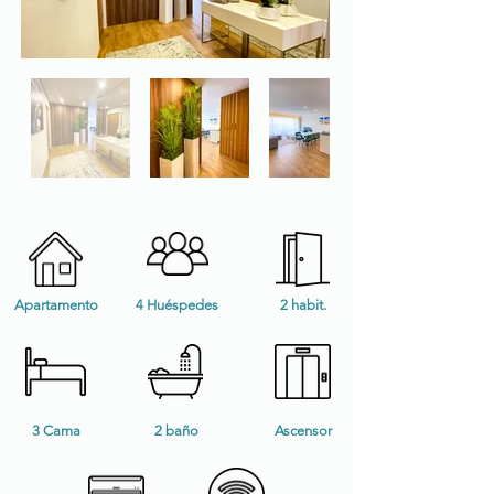
Apartamento
4 Huéspedes
2 habit.
3 Cama
2 baño
Ascensor