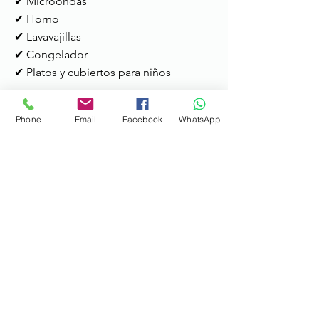
✔ Microondas
✔ Horno
✔ Lavavajillas
✔ Congelador
✔ Platos y cubiertos para niños
✔ Botiquín de primeros auxilios
Phone
Email
Facebook
WhatsApp
✔ Extintor de incendios
✔ Entrada privada
✔ Balcón
✔ Piscina
✔ Barbacoa
✔ Aparcamiento privado
Otras informaciones
Hora de entrada:
das 15h às 22h
Servicios:
Disponible para el apoyo