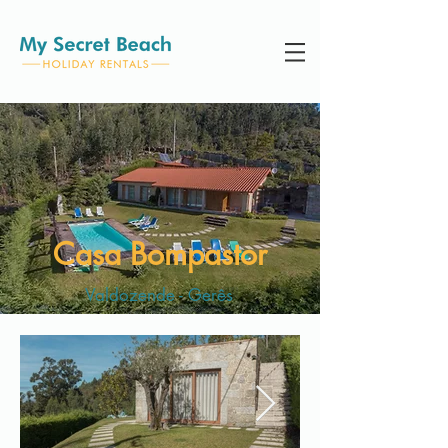
Casa Bompastor
Valdozende - Gerês